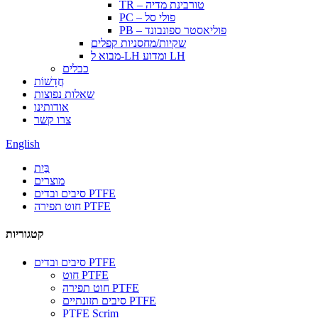
TR – טורבינת מדיה
PC – פולי סל
PB – פוליאסטר ספונבונד
שקיות/מחסניות קפלים
מבוא ל-LH ומדוע LH
כבלים
חֲדָשׁוֹת
שאלות נפוצות
אודותינו
צרו קשר
English
בַּיִת
מוצרים
סיבים ובדים PTFE
חוט תפירה PTFE
קטגוריות
סיבים ובדים PTFE
חוט PTFE
חוט תפירה PTFE
סיבים תזונתיים PTFE
PTFE Scrim