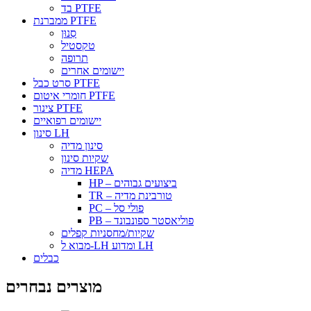
בד PTFE
ממברנת PTFE
סִנוּן
טקסטיל
תרופה
יישומים אחרים
סרט כבל PTFE
חומרי איטום PTFE
צינור PTFE
יישומים רפואיים
סינון LH
סינון מדיה
שקיות סינון
מדיה HEPA
HP – ביצועים גבוהים
TR – טורבינת מדיה
PC – פולי סל
PB – פוליאסטר ספונבונד
שקיות/מחסניות קפלים
מבוא ל-LH ומדוע LH
כבלים
מוצרים נבחרים