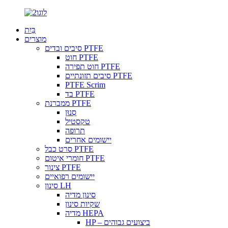
בַּיִת
מוצרים
סיבים ובדים PTFE
חוט PTFE
חוט תפירה PTFE
סיבים תזונתיים PTFE
PTFE Scrim
בד PTFE
ממברנת PTFE
סִנוּן
טקסטיל
תרופה
יישומים אחרים
סרט כבל PTFE
חומרי איטום PTFE
צינור PTFE
יישומים רפואיים
סינון LH
סינון מדיה
שקיות סינון
מדיה HEPA
HP – ביצועים גבוהים